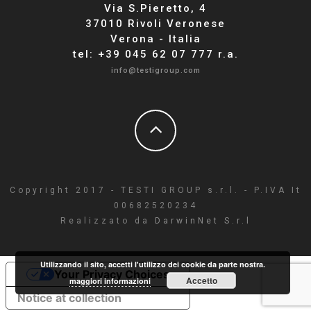
Via S.Pieretto, 4
37010 Rivoli Veronese
Verona - Italia
tel: +39 045 62 07 777 r.a.
info@testigroup.com
Copyright 2017 - TESTI GROUP s.r.l. - P.IVA It
00682520234
Realizzato da
DarwinNet S.r.l
Utilizzando il sito, accetti l'utilizzo dei cookie da parte nostra.
Your Privacy Choices
Accetto
maggiori informazioni
Notice at collection