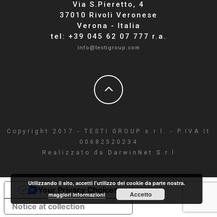
Via S.Pieretto, 4
37010 Rivoli Veronese
Verona - Italia
tel: +39 045 62 07 777 r.a.
info@testigroup.com
Copyright 2017 - TESTI GROUP s.r.l. - P.IVA It
00682520234
Realizzato da
DarwinNet S.r.l
Utilizzando il sito, accetti l'utilizzo dei cookie da parte nostra.
Your Privacy Choices
Accetto
maggiori informazioni
Notice at collection