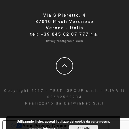
Via S.Pieretto, 4
37010 Rivoli Veronese
Verona - Italia
tel: +39 045 62 07 777 r.a.
info@testigroup.com
Copyright 2017 - TESTI GROUP s.r.l. - P.IVA It
00682520234
Realizzato da
DarwinNet S.r.l
Utilizzando il sito, accetti l'utilizzo dei cookie da parte nostra.
Your Privacy Choices
Accetto
maggiori informazioni