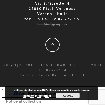
Via S.Pieretto, 4
37010 Rivoli Veronese
Verona - Italia
tel: +39 045 62 07 777 r.a.
info@testigroup.com
Copyright 2017 - TESTI GROUP s.r.l. - P.IVA It
00682520234
Realizzato da
DarwinNet S.r.l
Utilizzando il sito, accetti l'utilizzo dei cookie da parte nostra.
Your Privacy Choices
Accetto
maggiori informazioni
Notice at collection