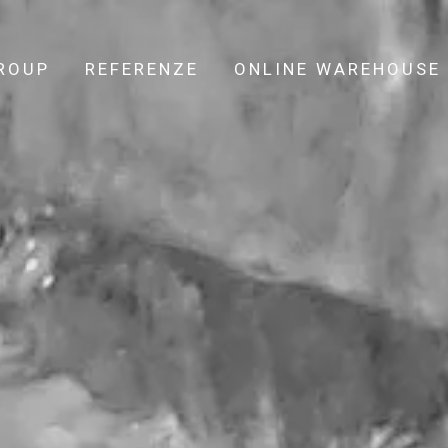
GROUP
REFERENZE
ONLINE WAREHOUSE