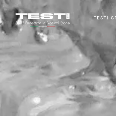
TESTI 