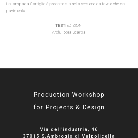
La lampada Cartiglia è prodotta sia nella versione da tavolo che da
pavimento.
TESTI
EDIZIONI
Arch. Tobia Scarpa
Production Workshop
for Projects & Design
Via dell'industria, 46
37015 S.Ambrogio di Valpolicella