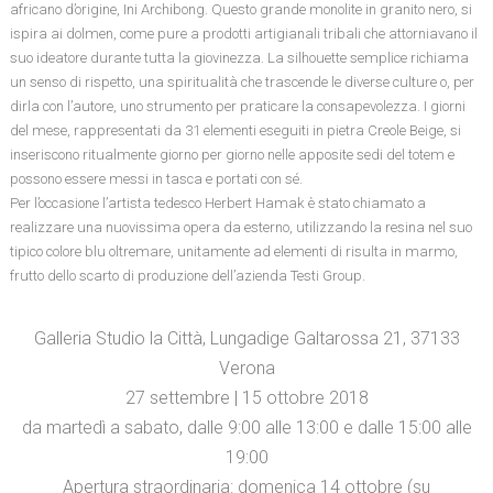
africano d’origine, Ini Archibong. Questo grande monolite in granito nero, si
ispira ai dolmen, come pure a prodotti artigianali tribali che attorniavano il
suo ideatore durante tutta la giovinezza. La silhouette semplice richiama
un senso di rispetto, una spiritualità che trascende le diverse culture o, per
dirla con l’autore, uno strumento per praticare la consapevolezza. I giorni
del mese, rappresentati da 31 elementi eseguiti in pietra Creole Beige, si
inseriscono ritualmente giorno per giorno nelle apposite sedi del totem e
possono essere messi in tasca e portati con sé.
Per l’occasione l’artista tedesco Herbert Hamak è stato chiamato a
realizzare una nuovissima opera da esterno, utilizzando la resina nel suo
tipico colore blu oltremare, unitamente ad elementi di risulta in marmo,
frutto dello scarto di produzione dell’azienda Testi Group.
Galleria Studio la Città, Lungadige Galtarossa 21, 37133
Verona
27 settembre | 15 ottobre 2018
da martedì a sabato, dalle 9:00 alle 13:00 e dalle 15:00 alle
19:00
Apertura straordinaria: domenica 14 ottobre (su