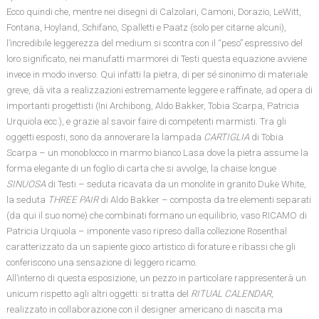
Ecco quindi che, mentre nei disegni di Calzolari, Camoni, Dorazio, LeWitt,
Fontana, Hoyland, Schifano, Spalletti e Paatz (solo per citarne alcuni),
l’incredibile leggerezza del medium si scontra con il “peso” espressivo del
loro significato, nei manufatti marmorei di Testi questa equazione avviene
invece in modo inverso. Qui infatti la pietra, di per sé sinonimo di materiale
greve, dà vita a realizzazioni estremamente leggere e raffinate, ad opera di
importanti progettisti (Ini Archibong, Aldo Bakker, Tobia Scarpa, Patricia
Urquiola ecc.), e grazie al savoir faire di competenti marmisti. Tra gli
oggetti esposti, sono da annoverare la lampada
CARTIGLIA
di Tobia
Scarpa – un monoblocco in marmo bianco Lasa dove la pietra assume la
forma elegante di un foglio di carta che si avvolge, la chaise longue
SINUOSA
di Testi – seduta ricavata da un monolite in granito Duke White,
la seduta
THREE PAIR
di Aldo Bakker – composta da tre elementi separati
(da qui il suo nome) che combinati formano un equilibrio, vaso RICAMO di
Patricia Urqiuola – imponente vaso ripreso dalla collezione Rosenthal
caratterizzato da un sapiente gioco artistico di forature e ribassi che gli
conferiscono una sensazione di leggero ricamo.
All’interno di questa esposizione, un pezzo in particolare rappresenterà un
unicum rispetto agli altri oggetti: si tratta del
RITUAL CALENDAR
,
realizzato in collaborazione con il designer americano di nascita ma